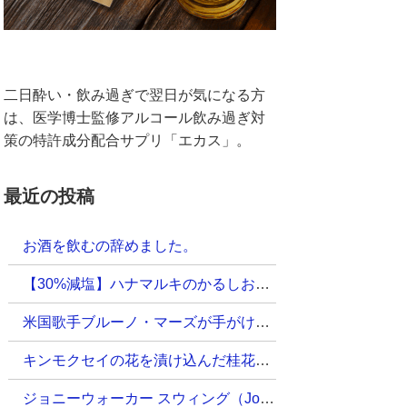
二日酔い・飲み過ぎで翌日が気になる方
は、医学博士監修アルコール飲み過ぎ対
策の特許成分配合サプリ「エカス」。
最近の投稿
お酒を飲むの辞めました。
【30%減塩】ハナマルキのかるしおおいしい減塩即席しじみ汁のレビュー
米国歌手ブルーノ・マーズが手がけたラム酒「セルバレイ・ラム」｜パナマ
キンモクセイの花を漬け込んだ桂花陳酒（けいかちんしゅ）｜中国
ジョニーウォーカー スウィング（Johnnie Walker Swing）｜イギリス