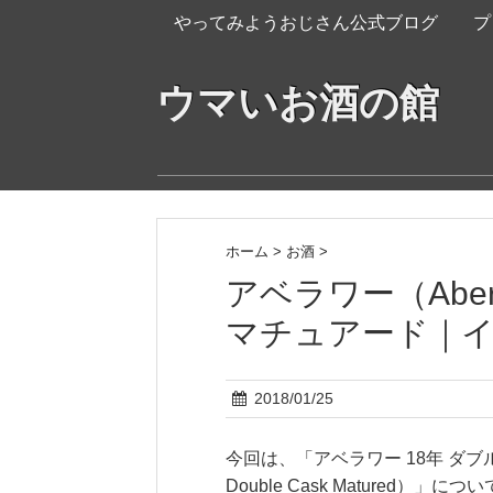
やってみようおじさん公式ブログ
プ
ウマいお酒の館
ホーム
>
お酒
>
アベラワー（Aber
マチュアード｜
2018/01/25
今回は、「アベラワー 18年 ダブルカス
Double Cask Matured）」